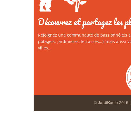
Découvrez et partagez les pl
Rejoignez une communauté de passionné(e)s et f
potagers, jardinières, terrasses...), mais aussi 
villes...
© JardiRadio 2015 